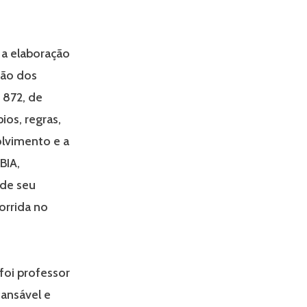
 a elaboração
ção dos
e 872, de
ios, regras,
olvimento e a
UBIA,
 de seu
orrida no
foi professor
ansável e