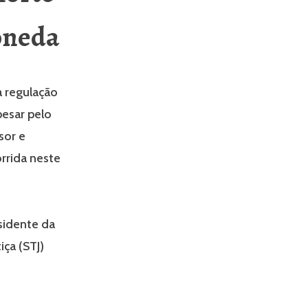
oneda
a regulação
 pesar pelo
sor e
rrida neste
esidente da
iça (STJ)