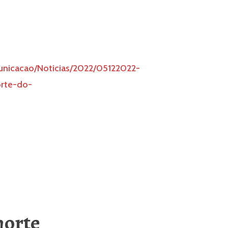
omunicacao/Noticias/2022/05122022-
orte-do-
morte