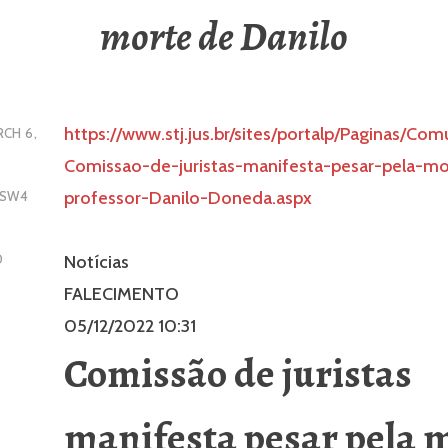
morte de Danilo
https://www.stj.jus.br/sites/portalp/Paginas/C
CH 6,
Comissao-de-juristas-manifesta-pesar-pela-m
professor-Danilo-Doneda.aspx
GSW4
Notícias
D
FALECIMENTO
05/12/2022 10:31
Comissão de juristas
manifesta pesar pela 