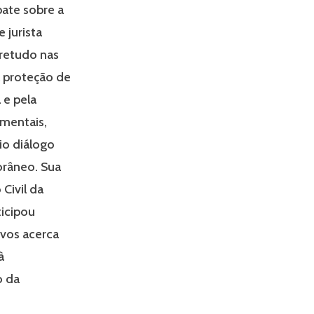
ate sobre a
 jurista
bretudo nas
 à proteção de
 e pela
mentais,
io diálogo
orâneo. Sua
Civil da
ticipou
vos acerca
à
o da