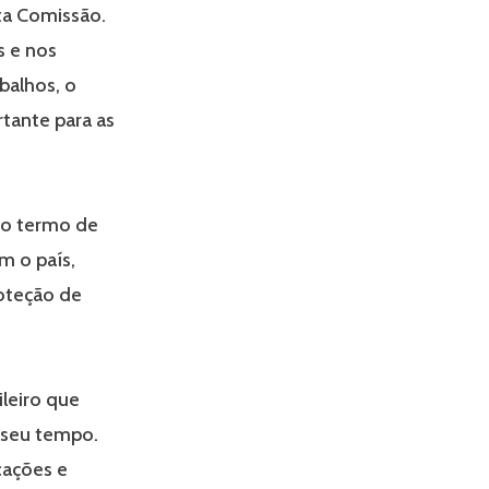
ta Comissão.
 e nos
balhos, o
tante para as
ao termo de
m o país,
oteção de
ileiro que
 seu tempo.
cações e